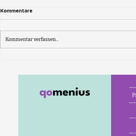
Kommentare
Kommentar verfassen...
qomenius Nano ist da. Zu
Entdecke 
einem ganz besonderen
Taster30
Preis
P