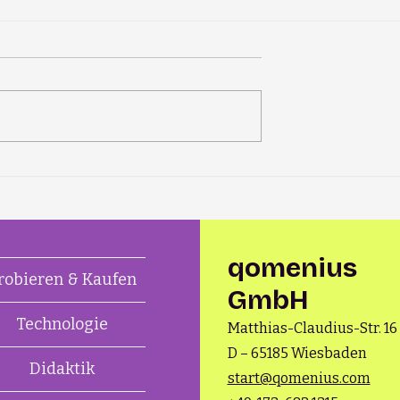
qomenius mit
qomenius erfindet sich
neu: Launch einer neuen
Produktlinie und
Vereinfachung des
Geschäftsmodells
qomenius
robieren & Kaufen
GmbH
Technologie
M
atthias-Claudius-Str. 16
D – 65185 Wiesbaden
Didaktik
start@qomenius.com