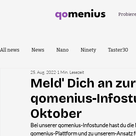
Probiere
All news
News
Nano
Ninety
Taster30
25. Aug. 2022
1 Min. Lesezeit
Meld' Dich an zu
qomenius-Infost
Oktober
Bei unserer qomenius-Infostunde hast du die 
qomenius-Plattform und zu unserem-Ansatz fü