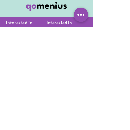
Interested in
Interested in
joining the
becoming
qomenius team?
a
qomenius partner?
Send us an application!
Send us a message!
qomenius GmbH
M
atthias-Claudius-Str. 16
D – 65185 Wiesbaden
start@qomenius.com
+49-173-682 1315
VAT: DE320536397
HRB 30660
Über qomenius