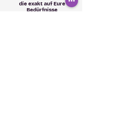
die exakt auf Eure
Bedürfnisse
zugeschnitten sind
Interested in
Interested in
joining the
becoming
qomenius team?
a
qomenius partner?
Send us an application!
Send us a message!
qomenius GmbH
M
atthias-Claudius-Str. 16
D – 65185 Wiesbaden
start@qomenius.com
+49-173-682 1315