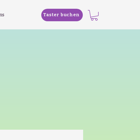
ns
Taster buchen