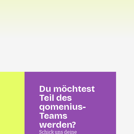
Du möchtest
Teil des
qomenius-
Teams
werden?
Schick uns deine