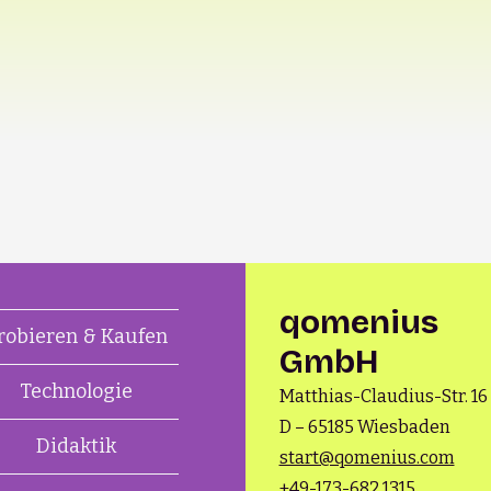
qomenius
robieren & Kaufen
GmbH
Technologie
M
atthias-Claudius-Str. 16
D – 65185 Wiesbaden
Didaktik
start@qomenius.com
+49-173-682 1315