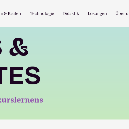
n & Kaufen
Technologie
Didaktik
Lösungen
Über u
 &
TES
skurslernens