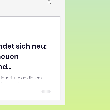
det sich neu:
neuen
nd
g des
dauert, um an diesem
t freuen wir von qomenius
ells
u teilen:...