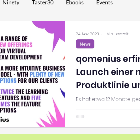
Ninety
Taster30
Ebooks
Events
24. Nov. 2023
1 Min. Lesezeit
News
qomenius erfin
Launch einer 
Produktlinie u
Vereinfachun
Es hat etwa 12 Monate ge
Punkt anzugelangen. Jetz
Geschäftsmod
uns, die Neuigkeiten mit dir z