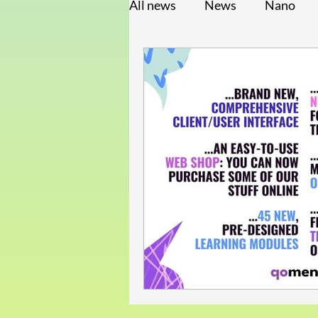
All news
News
Nano