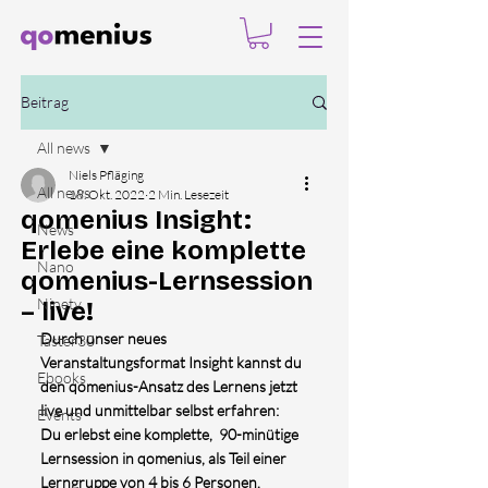
Beitrag
All news
Niels Pfläging
All news
18. Okt. 2022
2 Min. Lesezeit
qomenius Insight:
News
Erlebe eine komplette
Nano
qomenius-Lernsession
Ninety
– live!
Durch unser neues 
Taster30
Veranstaltungsformat Insight kannst du 
Ebooks
den qomenius-Ansatz des Lernens jetzt 
live und unmittelbar selbst erfahren:  
Events
Du erlebst eine komplette,  90-minütige 
Lernsession in qomenius, als Teil einer 
Lerngruppe von 4 bis 6 Personen. 