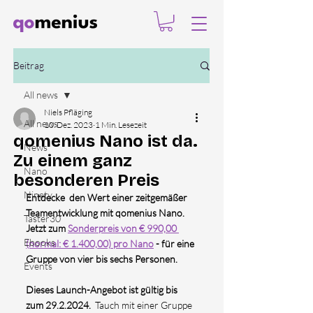
Beitrag
All news
Niels Pfläging
All news
10. Dez. 2023
1 Min. Lesezeit
qomenius Nano ist da.
News
Zu einem ganz
Nano
besonderen Preis
Ninety
Entdecke  den Wert einer zeitgemäßer 
Teamentwicklung mit qomenius Nano. 
Taster30
Jetzt zum 
Sonderpreis von € 990,00 
Ebooks
(normal: € 1.400,00) pro Nano
 - für eine 
Gruppe von vier bis sechs Personen. 
Events
Dieses Launch-Angebot ist gültig bis 
zum 29.2.2024.  
Tauch mit einer Gruppe 