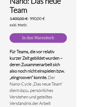
Nano: Das neue
Team
Standardpreis
Sale-
 1.400,00 € 
990,00 €
Preis
exkl. MwSt.
In den Warenkorb
Für Teams, die vor relativ
kurzer Zeit gebildet wurden –
deren Zusammenarbeit sich
also noch nicht einspielen bzw.
„eingrooven“ konnte.
Der
Nano-Cycle „Das neue Team“
dient dazu, persönliches
Verstehen und geteiltes
Verständnis der Arbeit