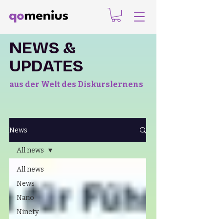
NEWS &
UPDATES
aus der Welt des Diskurslernens
News
All news
All news
News
Nano
Ninety