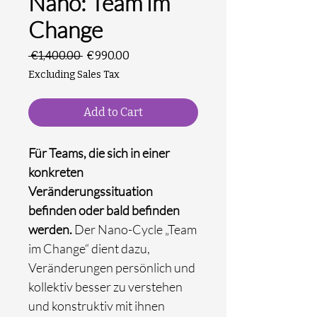
Nano: Team im
Change
Regular
Sale
 €1,400.00 
€990.00
Price
Price
Excluding Sales Tax
Add to Cart
Für Teams, die sich in einer
konkreten
Veränderungssituation
befinden oder bald befinden
werden.
Der Nano-Cycle „Team
im Change“ dient dazu,
Veränderungen persönlich und
kollektiv besser zu verstehen
und konstruktiv mit ihnen