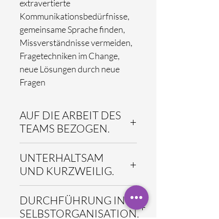
extravertierte
Kommunikationsbedürfnisse,
gemeinsame Sprache finden,
Missverständnisse vermeiden,
Fragetechniken im Change,
neue Lösungen durch neue
Fragen
AUF DIE ARBEIT DES
TEAMS BEZOGEN.
Alle qomenius Nano-Module haben
UNTERHALTSAM
gemeinsam, dass die vorbereiteten
Inhalte stets auf die konkrete
UND KURZWEILIG.
Arbeit des Teams und auf die
konkrete Teamsituation bezogen
Alle Nano-Module sind so gestaltet,
DURCHFÜHRUNG IN
sind. Die Teilnehmenden
dass sie als dicht, intensiv und
diskutieren und üben „an der
einbeziehend erlebt werden. Die
SELBSTORGANISATION.