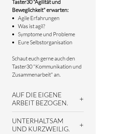
Taster30 "Agilität und
Beweglichkeit" erwarten:
Agile Erfahrungen
Was ist agil?
Symptome und Probleme
Eure Selbstorganisation
Schaut euch gerne auch den
Taster30 "Kommunikation und
Zusammenarbeit" an.
AUF DIE EIGENE
ARBEIT BEZOGEN.
Alle qomenius Module haben
UNTERHALTSAM
gemeinsam, dass die vorbereiteten
Inhalte stets auf die konkrete
UND KURZWEILIG.
Arbeit des Teams und auf die