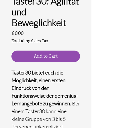
Taster30: Agilität
und
Beweglichkeit
Price
€0.00
Excluding Sales Tax
Add to Cart
Taster30 bietet euch die
Möglichkeit, einen ersten
Eindruck von der
Funktionsweise der qomenius-
Lernangebote zu gewinnen.
Bei
einem Taster30 kann eine
kleine Gruppe von 3 bis 5
Personen unkompliziert,